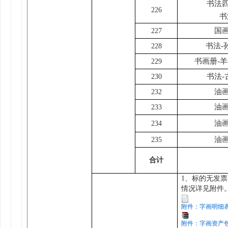
书法四
226
书
国
227
书法-
228
书画册-
229
书法-
230
油
232
油
233
油
234
油
235
合计
1、标的无发
情况详见附件
附件：字画明细表.x
附件：字画资产包照