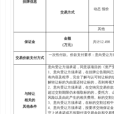
挂牌信息
动态 报价
交易方式
其他
金额
保证金
共计
12.498
（万元）
一次性付款。价款支付要求：意向受让方
交易价款支付方式
意向受让方须承诺，同意该项目的《资产
1
、意向受让方须承诺，在挂牌公告期间已
有内容及程序，完全了解与认可转让标的
解转让标的为由退还转让标的，否则将视
2
、意向受让方须承诺，在交纳完交易价款
超过交割期限仍未领取标的的，委托方、
与转让
风险以及由此产生的相关费用。标的交割
相关的
3
、意向受让方须承诺，在标的交割过程中
其他条件
4
、意向受让方须承诺，按要求交纳保证金
守上述承诺或不按期付清交易余款和交易