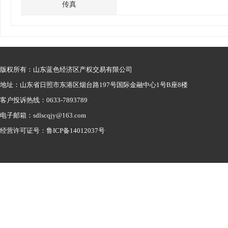
传真
版权所有：山东蓝色经济区产权交易有限公司
地址：山东省日照市东港区烟台路197号国际金融中心1号B座8楼
客户投诉热线：0633-7893789
电子邮箱：sdlscqjy@163.com
经营许可证号：鲁ICP备14012037号