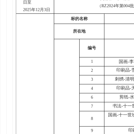
日至
（RZ2024年第004
2025
年
12
月3日
标的名称
所在地
编号
1
国画-
印刷品
-
2
刺绣-清
3
印刷品-
4
剪纸-
6
书法-十一
7
国画-十一世
8
印
9