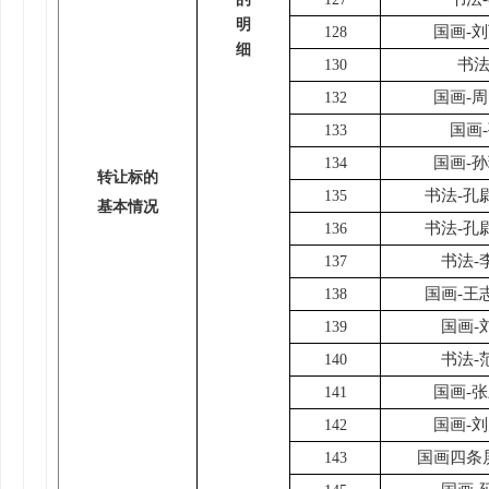
明
国画-
128
细
书法
130
国画-
132
国画
133
国画-
134
转让标的
书法-孔
135
基本情况
书法-孔
136
书法-
137
国画-王
138
国画-
139
书法-
140
国画-
141
国画-
142
国画四条
143