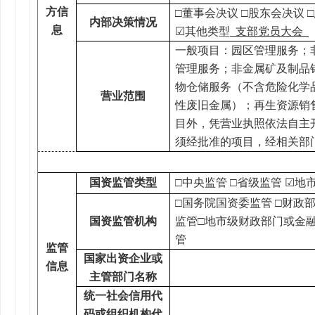
方信
□
董事会决议
□
股东会决议
□
内部决策情况
息
☑
其他类型
支部党员大会
一般项目：园区管理服务；
管理服务；非金属矿及制品
物仓储服务（不含危险化学
营业范围
性废旧金属）；再生资源销
目外，凭营业执照依法自主
须经批准的项目，经相关部
国资监管类型
□
中央监管
□
省级监管
☑
地
□
国务院国资委监管
□
财政
国资监管机构
监管
□
地市级财政部门或金
管
监管
国家出资企业或
信息
主管部门名称
统一社会信用代
码或组织机构代