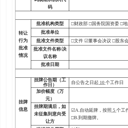
码
批准机构类型
□
财政部
□
国务院国资委
□
地
批准单位
转让
行为
批准文件类型
□
文件
☑
董事会决议
□
股东
批准
批准文件名称
/决
情况
议名称
批准日期
挂牌公告期
（
工
自公告之日起
10
个工作日
作日
）
加价幅度（万
元）
挂牌
挂牌期满后，如
信息
☑
A.
自动延牌
，
按照
5
个
工
未征集到意向受
□
B.到期撤牌。
让方