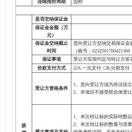
连续报价周期
90
秒
是否交纳保证金
保证金
金额（万
元）
保证金
交纳
截止
意向受让方交纳交易保证金
时间
（账号：
6232501700
保证事项
受让方应按约定与转让方签
价款支付方式
☑
A.一次
支付
□B.分期
支付
1、意向受让方须为依法设
受让方资格条件
2、本项目不接受联合体受
1、本次转让标的实际吨数
2、本次转让标的数量与质
披
重大事项及其他
的参考性说明，不作为转让