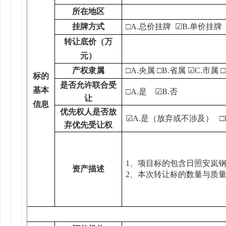
所在地区
挂牌方式
□A.
总价挂牌
☑
B.
单价挂牌
转让底价（万
元）
产权隶属
□A.
央属
□B.
省属
☑
C
.
市属
□
标的
是否允许联合
受
基本
□A.
是
☑
B.
否
让
信息
优先权人是否放
☑
A.
是（放弃或不涉及）
□
弃优先受让权
1、项目标的包含日照安岚
资产描述
2、本次转让标的数量与质