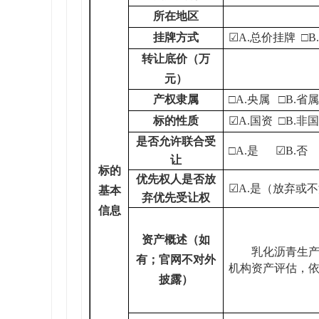
所在地区
挂牌方式
☑A.总价挂牌 □
转让底价（万
元）
产权隶属
□A.央属 □B.省属
标的性质
☑A.国资 □B.非
是否允许联合受
□A.是 ☑B.否
让
标的
优先权人是否放
☑A.是（放弃或不
基本
弃优先受让权
信息
资产概述（如
乳化沥青生产
有；官网不对外
机构资产评估，
披露）