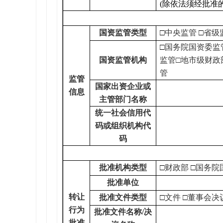
(除依法须经批准
国资监管类型
□
中央监管
□
省级
□
国务院国资委监
国资监管机构
监管□地市级财政
管
监管
国家出资企业或
信息
主管部门名称
统一社会信用代
码或组织机构代
码
批准机构类型
□
财政部
□
国务院
批准单位
转让
批准文件类型
□
文件
□
董事会决
行为
批准文件名称/决
批准