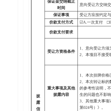
保证金交纳截止
意向受让方交纳交
时间
保证事项
受让方应按约定
价款支付方式
☑A.一次支付 □
价款支付要求
1
、意向受让方须
受让方资格条件
2
、本项目不接受
1
、本次挂牌价格
2
、本次转让标的
重大事项及其他
的参考性说明，
披露内容
生的问题也不影
披
3
、其他重大事项
露
第024号）》。
信