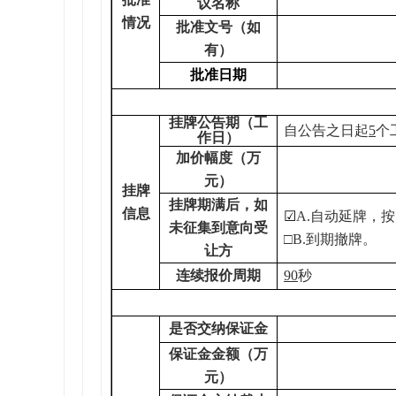
议名称
情况
批准文号（如
有）
批准日期
挂牌公告期（工
自公告之日起
5
个
作日）
加价幅度（万
元）
挂牌
挂牌期满后，如
信息
☑
A.
自动延牌，按
未征集到意向受
□B.到期撤牌。
让方
连续报价周期
90
秒
是否交纳保证金
保证金金额（万
元）