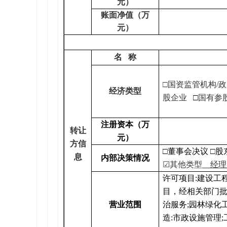
元）
账面净值（万
元）
名 称
□国资监管机构/
经济类型
股企业
□
国有参
注册资本（万
转让
元）
方信
□董事会决议 □
息
内部决策情况
☑其他类型
经理
许可项目:建设工
目，经相关部门批
营业范围
治服务;园林绿化
造:市政设施管理