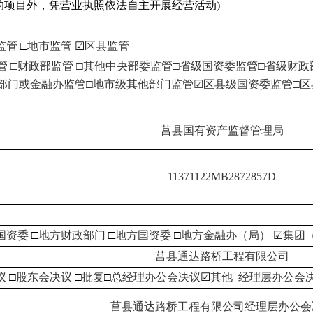
的项目外，凭营业执照依法自主开展经营活动)
监管
□
地市监管
☑
区县监管
管 □财政部监管 □其他中央部委监管□省级国资委监管□省级财
部门或金融办监管□地市级其他部门监管☑区县级国资委监管□
莒县国有资产监督管理局
11371122MB2872857D
国资委
□
地方财政部门
□
地方国资委
□
地方金融办（局）
☑
集团
莒县通达路桥工程有限公司
议
□
股东会决议
□
批复
□
总经理办公会决议
☑
其他
经理层办公会
莒县通达路桥工程有限公司经理层办公会