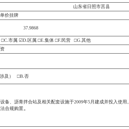
山东省日照市莒县
B.单价挂牌
37.9868
 □C.市属 ☑D.区属 □E.集体 □F.民营 □G.其他
国资
涉及） □B.否
设备、沥青拌合站及相关配套设施于2009年5月建成并投入使
。
依法合规购置