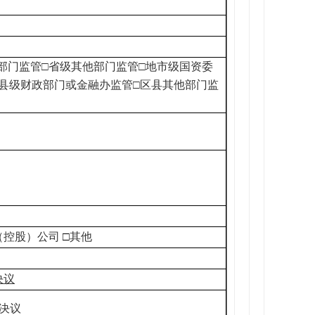
政部门监管□省级其他部门监管□地市级国资委
区县级财政部门或金融办监管□区县其他部门监
（控股）公司
□
其他
决议
决议