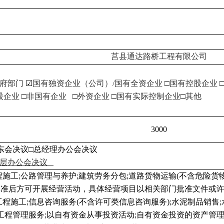
莒县通达路桥工程有限公司
政府部门
☑
国有独资企业（公司）/国有全资企业
□
国有控股企业
股企业
□
非国有企业
□
外资企业
□
国有实际控制企业
□
其他
3000
股东会决议□总经理办公会决议
层办公会决议
程施工;公路管理与养护;建筑劳务分包;道路货物运输(不含危险货
准后方可开展经营活动，具体经营项目以相关部门批准文件或许可
工程施工;信息咨询服务(不含许可类信息咨询服务);水泥制品销售
;工程管理服务;以自有资金从事投资活动;自有资金投资的资产管