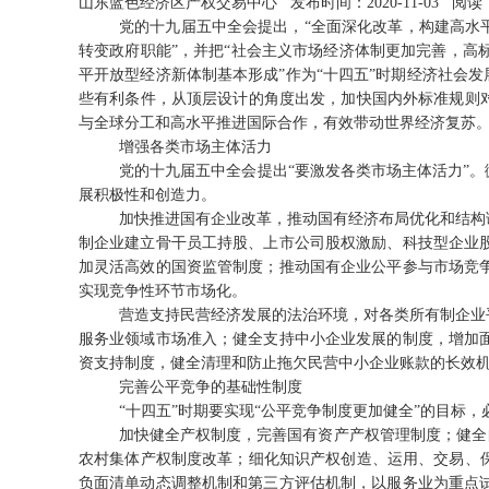
山东蓝色经济区产权交易中心 发布时间：2020-11-03 阅读：
党的十九届五中全会提出，“全面深化改革，构建高水
转变政府职能”，并把“社会主义市场经济体制更加完善，
平开放型经济新体制基本形成”作为“十四五”时期经济社会
些有利条件，从顶层设计的角度出发，加快国内外标准规则
与全球分工和高水平推进国际合作，有效带动世界经济复苏
增强各类市场主体活力
党的十九届五中全会提出“要激发各类市场主体活力”
展积极性和创造力。
加快推进国有企业改革，推动国有经济布局优化和结构
制企业建立骨干员工持股、上市公司股权激励、科技型企业
加灵活高效的国资监管制度；推动国有企业公平参与市场竞
实现竞争性环节市场化。
营造支持民营经济发展的法治环境，对各类所有制企业
服务业领域市场准入；健全支持中小企业发展的制度，增加
资支持制度，健全清理和防止拖欠民营中小企业账款的长效
完善公平竞争的基础性制度
“十四五”时期要实现“公平竞争制度更加健全”的目标
加快健全产权制度，完善国有资产产权管理制度；健全
农村集体产权制度改革；细化知识产权创造、运用、交易、
负面清单动态调整机制和第三方评估机制，以服务业为重点