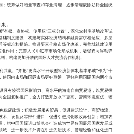
制；统筹做好增量审查和存量清理，逐步清理废除妨碍全国统
。
机制。
所有权、资格权、使用权“三权分置”，深化农村宅基地改革试
基础制度建设，构建与实体经济结构和融资需求相适应、多层
通等标准和措施。推进要素价格市场化改革，完善城镇建设用
基准作用；完善人民币汇率市场化形成机制，增强双向浮动弹
机制，构建更加开放的国际人才交流合作机制。
共赢。”并把“更高水平开放型经济新体制基本形成”作为“十
”，使国内市场和国际市场更好联通，更好利用国际国内两个市
设具有较强国际影响力、高水平的海南自由贸易港，以贸易投
向全国复制推广，全力打造开放水平更高、营商环境更优、辐
免税店政策；积极发展服务贸易，促进建筑设计、商贸物流、
技术、设备及零部件进口，促进引进消化吸收再创新；增加农
道，把中国国际进口博览会打造成为世界各国展示国家发展成
领域，进一步发挥外资在引进先进技术、管理经验和优化进口