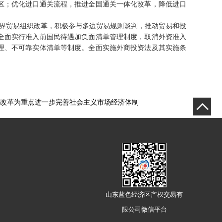
区；优化进口通关流程，推进全国通关一体化改革，降低进口
界贸易组织改革，积极参与多边贸易规则谈判，推动贸易和投
全面实行准入前国民待遇加负面清单管理制度，取消外资准入
理、不可靠实体清单等制度。全面实施外商投资法及其实施条
改革为重点进一步完善社会主义市场经济体制
山东蓝色经济区产权交易有
限公司微信平台