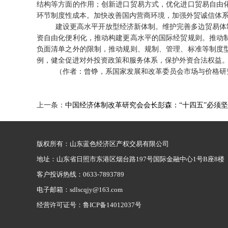
结构等方面的作用；创新进口贸易方式，优化进口贸易自由
环节制度性成本。加快改善国内营商环境，加强外贸诚信体
建设更高水平开放型经济新体制。维护完善多边贸易体
资自由化便利化，推动构建更高水平的国际经贸规则。推动
负面清单之外的限制，推动规则、规制、管理、标准等制度
例，健全促进对外投资政策和服务体系，保护外资合法权益
（作者：曾铮，系国家发展和改革委员会市场与价格研
上一条：
中国经济体制改革研究会会长彭森：“十四五”必须
版权所有：山东蓝色经济区产权交易有限公司
地址：山东省日照市东港区烟台路197号国际金融中心1号B座8楼
客户投诉热线：0633-7893789
电子邮箱：sdlscqjy@163.com
经营许可证号：鲁ICP备14012037号